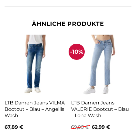
ÄHNLICHE PRODUKTE
-10%
LTB Damen Jeans VILMA
LTB Damen Jeans
Bootcut – Blau – Angellis
VALERIE Bootcut – Blau
Wash
– Lona Wash
Ursprünglicher
Aktueller
67,89
€
69,95
€
62,99
€
Preis
Preis