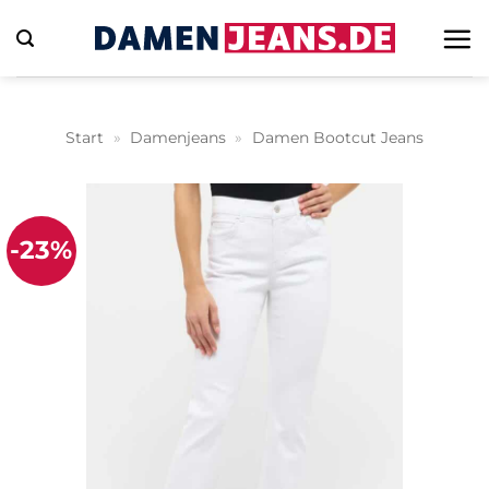
Zum
Inhalt
springen
Start
»
Damenjeans
»
Damen Bootcut Jeans
-23%