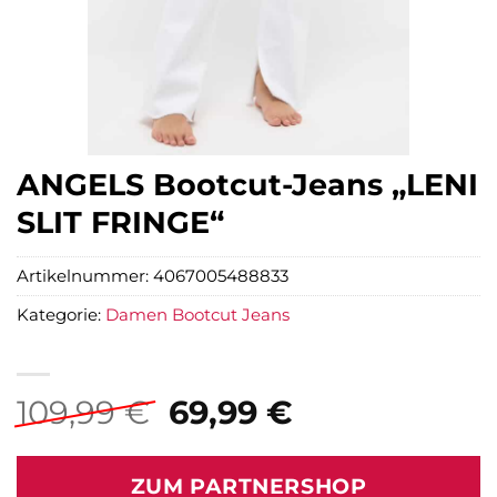
ANGELS Bootcut-Jeans „LENI
SLIT FRINGE“
Artikelnummer:
4067005488833
Kategorie:
Damen Bootcut Jeans
Ursprünglicher
Aktueller
109,99
€
69,99
€
Preis
Preis
war:
ist:
ZUM PARTNERSHOP