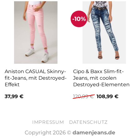
-10%
Aniston CASUAL Skinny-
Cipo & Baxx Slim-fit-
fit-Jeans, mit Destroyed-
Jeans, mit coolen
Effekt
Destroyed-Elementen
Ursprünglicher
Aktuelle
37,99
€
120,99
€
108,99
€
Preis
Preis
war:
ist:
120,99 €
108,99 €.
IMPRESSUM
DATENSCHUTZ
Copyright 2026 ©
damenjeans.de