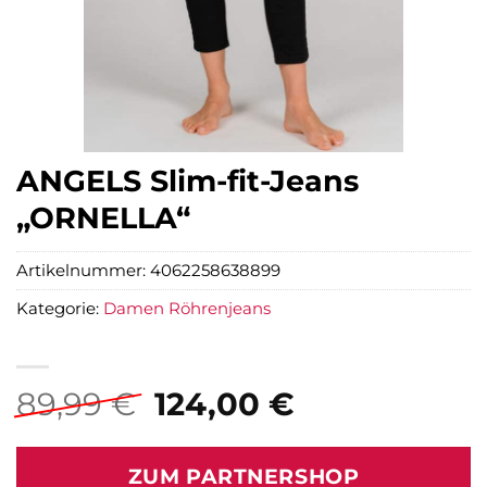
ANGELS Slim-fit-Jeans
„ORNELLA“
Artikelnummer:
4062258638899
Kategorie:
Damen Röhrenjeans
Ursprünglicher
Aktueller
89,99
€
124,00
€
Preis
Preis
war:
ist:
ZUM PARTNERSHOP