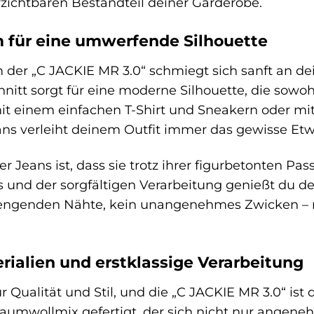
zichtbaren Bestandteil deiner Garderobe.
m für eine umwerfende Silhouette
m der „C JACKIE MR 3.0“ schmiegt sich sanft an d
nitt sorgt für eine moderne Silhouette, die sowoh
 mit einem einfachen T-Shirt und Sneakern oder m
ans verleiht deinem Outfit immer das gewisse Etw
r Jeans ist, dass sie trotz ihrer figurbetonten P
s und der sorgfältigen Verarbeitung genießt du 
nengenden Nähte, kein unangenehmes Zwicken – 
ialien und erstklassige Verarbeitung
Qualität und Stil, und die „C JACKIE MR 3.0“ is
umwollmix gefertigt, der sich nicht nur angeneh