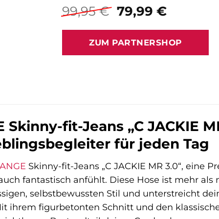
Ursprünglicher
Aktuell
99,95
€
79,99
€
Preis
Preis
war:
ist:
ZUM PARTNERSHOP
99,95 €
79,99 €
Skinny-fit-Jeans „C JACKIE 
blingsbegleiter für jeden Tag
RANGE
Skinny-fit-Jeans „C JACKIE MR 3.0“, eine P
auch fantastisch anfühlt. Diese Hose ist mehr als 
ssigen, selbstbewussten Stil und unterstreicht dein
it ihrem figurbetonten Schnitt und den klassisch