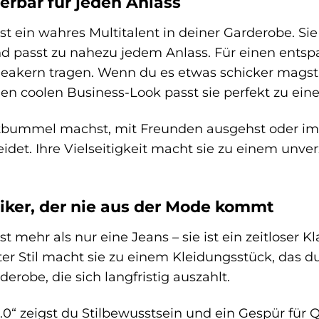
erbar für jeden Anlass
st ein wahres Multitalent in deiner Garderobe. Si
d passt zu nahezu jedem Anlass. Für einen entspa
neakern tragen. Wenn du es etwas schicker magst
nen coolen Business-Look passt sie perfekt zu eine
tbummel machst, mit Freunden ausgehst oder im B
idet. Ihre Vielseitigkeit macht sie zu einem unve
ssiker, der nie aus der Mode kommt
st mehr als nur eine Jeans – sie ist ein zeitloser 
ter Stil macht sie zu einem Kleidungsstück, das du
derobe, die sich langfristig auszahlt.
0“ zeigst du Stilbewusstsein und ein Gespür für Q