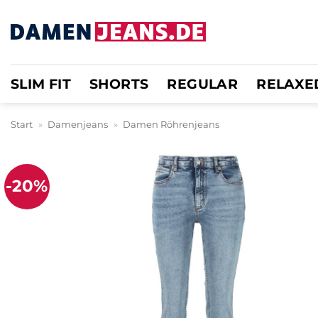
Zum
Inhalt
springen
SLIM FIT
SHORTS
REGULAR
RELAXE
Start
»
Damenjeans
»
Damen Röhrenjeans
-20%