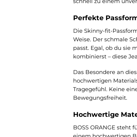
schnell zu einem unver
Perfekte Passfor
Die Skinny-fit-Passfor
Weise. Der schmale Sch
passt. Egal, ob du sie
kombinierst – diese Je
Das Besondere an diese
hochwertigen Material
Tragegefühl. Keine ei
Bewegungsfreiheit.
Hochwertige Mater
BOSS ORANGE steht für 
einem hochwertigen Ba