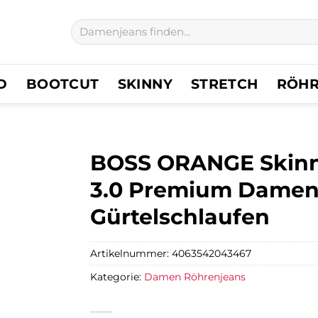
Suchen
nach:
D
BOOTCUT
SKINNY
STRETCH
RÖH
BOSS ORANGE Skinny
3.0 Premium Damen
Gürtelschlaufen
Artikelnummer:
4063542043467
Kategorie:
Damen Röhrenjeans