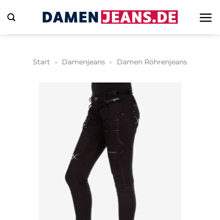
Zum
Inhalt
springen
Start
»
Damenjeans
»
Damen Röhrenjeans