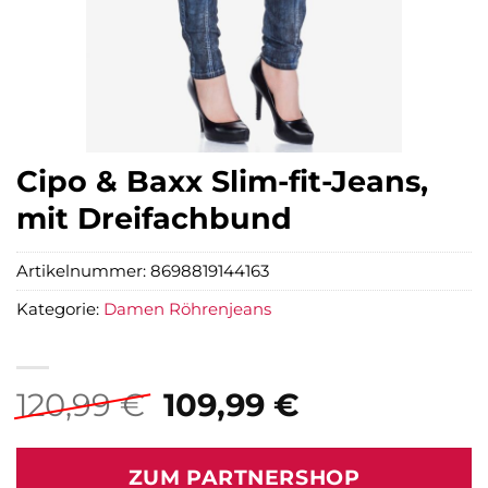
Cipo & Baxx Slim-fit-Jeans,
mit Dreifachbund
Artikelnummer:
8698819144163
Kategorie:
Damen Röhrenjeans
Ursprünglicher
Aktueller
120,99
€
109,99
€
Preis
Preis
war:
ist:
ZUM PARTNERSHOP