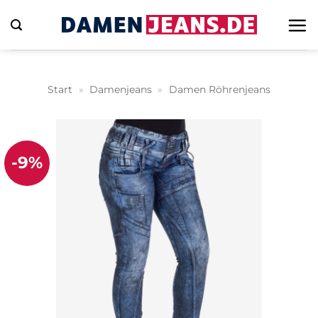
Zum
Inhalt
springen
Start
»
Damenjeans
»
Damen Röhrenjeans
-9%