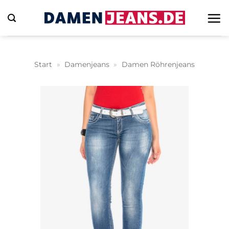
Zum
Inhalt
springen
Start
»
Damenjeans
»
Damen Röhrenjeans