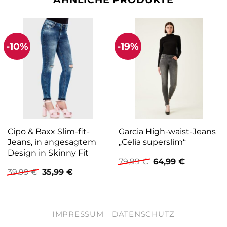
-10%
-19%
Cipo & Baxx Slim-fit-
Garcia High-waist-Jeans
Jeans, in angesagtem
„Celia superslim“
Design in Skinny Fit
Ursprünglicher
Aktueller
79,99
€
64,99
€
Preis
Preis
Ursprünglicher
Aktueller
39,99
€
35,99
€
war:
ist:
Preis
Preis
79,99 €
64,99 €.
war:
ist:
39,99 €
35,99 €.
IMPRESSUM
DATENSCHUTZ