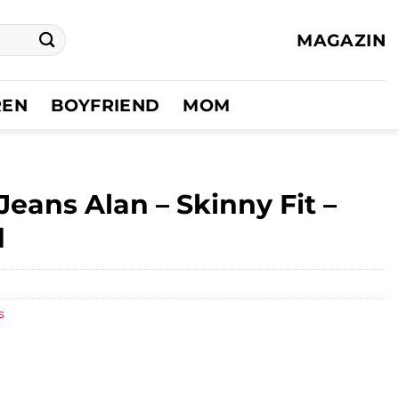
MAGAZIN
REN
BOYFRIEND
MOM
eans Alan – Skinny Fit –
d
s
r