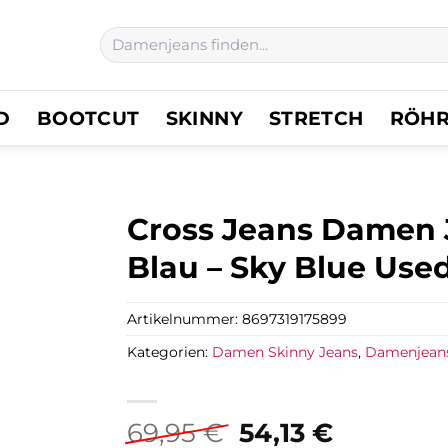
Suchen
nach:
D
BOOTCUT
SKINNY
STRETCH
RÖH
Cross Jeans Damen J
Blau – Sky Blue Use
Artikelnummer:
8697319175899
Kategorien:
Damen Skinny Jeans
,
Damenjean
Ursprünglicher
Aktuelle
69,95
€
54,13
€