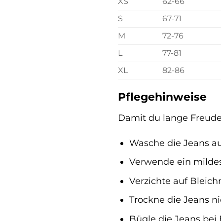
XS
62-66
S
67-71
M
72-76
L
77-81
XL
82-86
Pflegehinweise
Damit du lange Freude 
Wasche die Jeans au
Verwende ein milde
Verzichte auf Bleichm
Trockne die Jeans ni
Bügle die Jeans bei 