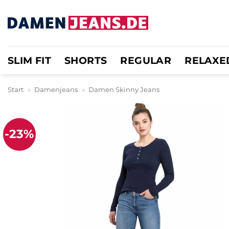
Zum
Inhalt
springen
SLIM FIT
SHORTS
REGULAR
RELAXE
Start
»
Damenjeans
»
Damen Skinny Jeans
-23%