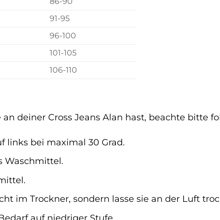
86-90
91-95
96-100
101-105
106-110
an deiner Cross Jeans Alan hast, beachte bitte f
f links bei maximal 30 Grad.
s Waschmittel.
ittel.
cht im Trockner, sondern lasse sie an der Luft tro
Bedarf auf niedriger Stufe.