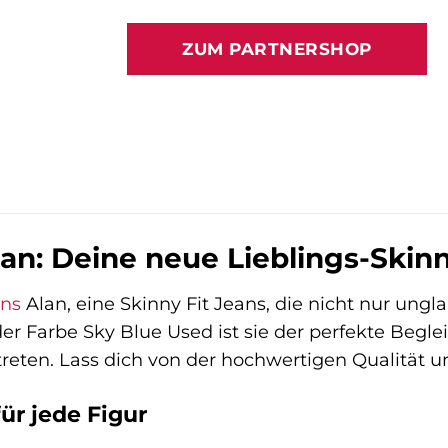
Preis
Preis
war:
ist:
ZUM PARTNERSHOP
69,95 €
54,13 €.
lan: Deine neue Lieblings-Skin
ans
Alan, eine Skinny Fit Jeans, die nicht nur ungl
 der Farbe Sky Blue Used ist sie der perfekte Beglei
reten. Lass dich von der hochwertigen Qualität 
für jede Figur