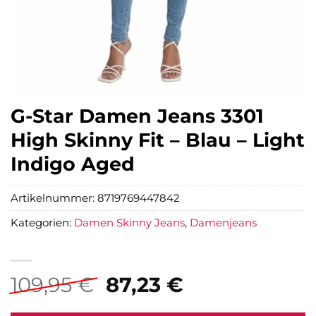
G-Star Damen Jeans 3301
High Skinny Fit – Blau – Light
Indigo Aged
Artikelnummer:
8719769447842
Kategorien:
Damen Skinny Jeans
,
Damenjeans
Ursprünglicher
Aktueller
109,95
€
87,23
€
Preis
Preis