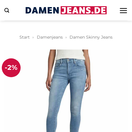
Zum
Inhalt
springen
Start
»
Damenjeans
»
Damen Skinny Jeans
-2%