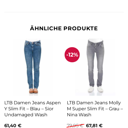
ÄHNLICHE PRODUKTE
-12%
LTB Damen Jeans Aspen
LTB Damen Jeans Molly
Y Slim Fit – Blau – Sior
M Super Slim Fit – Grau –
Undamaged Wash
Nina Wash
Ursprünglicher
Aktueller
61,40
€
79,95
€
67,81
€