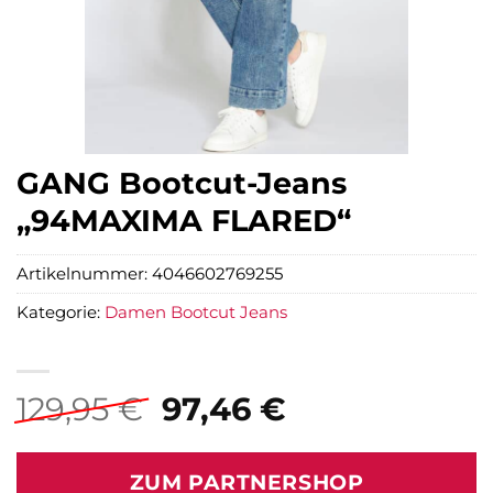
GANG Bootcut-Jeans
„94MAXIMA FLARED“
Artikelnummer:
4046602769255
Kategorie:
Damen Bootcut Jeans
Ursprünglicher
Aktueller
129,95
€
97,46
€
Preis
Preis
war:
ist:
ZUM PARTNERSHOP