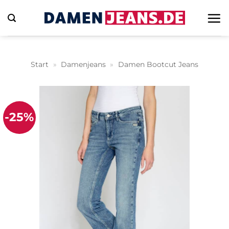
Zum
Inhalt
springen
Start
»
Damenjeans
»
Damen Bootcut Jeans
-25%