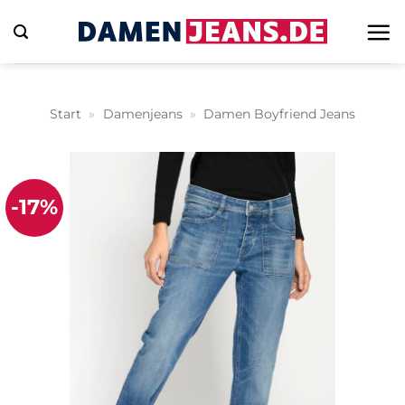
Zum
Inhalt
springen
Start
»
Damenjeans
»
Damen Boyfriend Jeans
-17%