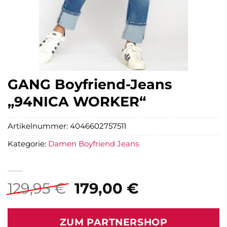
GANG Boyfriend-Jeans
„94NICA WORKER“
Artikelnummer:
4046602757511
Kategorie:
Damen Boyfriend Jeans
Ursprünglicher
Aktueller
129,95
€
179,00
€
Preis
Preis
war:
ist:
ZUM PARTNERSHOP