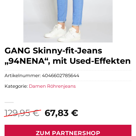
GANG Skinny-fit-Jeans
„94NENA“, mit Used-Effekten
Artikelnummer:
4046602785644
Kategorie:
Damen Röhrenjeans
Ursprünglicher
Aktueller
129,95
€
67,83
€
Preis
Preis
war:
ist:
ZUM PARTNERSHOP