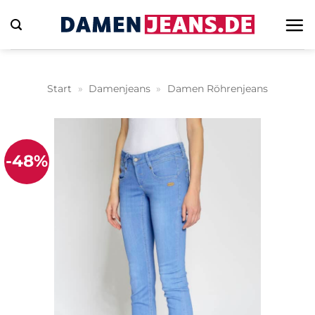
Zum
Inhalt
springen
Start
»
Damenjeans
»
Damen Röhrenjeans
-48%