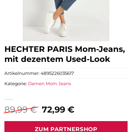
HECHTER PARIS Mom-Jeans,
mit dezentem Used-Look
Artikelnummer:
4895226035617
Kategorie:
Damen Mom Jeans
Ursprünglicher
Aktueller
89,99
€
72,99
€
Preis
Preis
war:
ist:
ZUM PARTNERSHOP