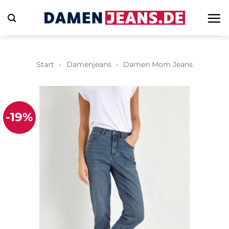
Zum
Inhalt
springen
Start
»
Damenjeans
»
Damen Mom Jeans
-19%