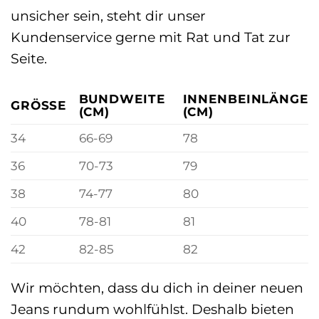
unsicher sein, steht dir unser
Kundenservice gerne mit Rat und Tat zur
Seite.
BUNDWEITE
INNENBEINLÄNGE
GRÖSSE
(CM)
(CM)
34
66-69
78
36
70-73
79
38
74-77
80
40
78-81
81
42
82-85
82
Wir möchten, dass du dich in deiner neuen
Jeans rundum wohlfühlst. Deshalb bieten