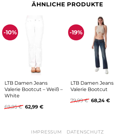
ÄHNLICHE PRODUKTE
-10%
-19%
LTB Damen Jeans
LTB Damen Jeans
Valerie Bootcut – Weiß –
Valerie Bootcut
White
Ursprünglicher
Aktueller
79,99
€
68,24
€
Preis
Preis
Ursprünglicher
Aktueller
69,95
€
62,99
€
war:
ist:
Preis
Preis
79,99 €
68,24 €.
war:
ist:
69,95 €
62,99 €.
IMPRESSUM
DATENSCHUTZ