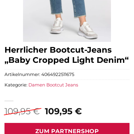
Herrlicher Bootcut-Jeans
„Baby Cropped Light Denim“
Artikelnummer:
4064922511675
Kategorie:
Damen Bootcut Jeans
Ursprünglicher
Aktueller
109,95
€
109,95
€
Preis
Preis
war:
ist:
ZUM PARTNERSHOP