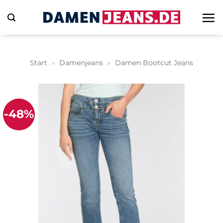
Zum
Inhalt
springen
Start
»
Damenjeans
»
Damen Bootcut Jeans
-48%