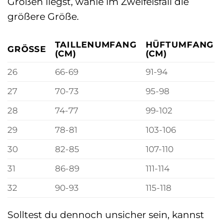
Größen liegst, wähle im Zweifelsfall die
größere Größe.
TAILLENUMFANG
HÜFTUMFANG
GRÖSSE
(CM)
(CM)
26
66-69
91-94
27
70-73
95-98
28
74-77
99-102
29
78-81
103-106
30
82-85
107-110
31
86-89
111-114
32
90-93
115-118
Solltest du dennoch unsicher sein, kannst