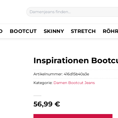
Suchen
nach:
D
BOOTCUT
SKINNY
STRETCH
RÖH
Inspirationen Bootcut
Artikelnummer:
416d15b40a3e
Kategorie:
Damen Bootcut Jeans
56,99
€