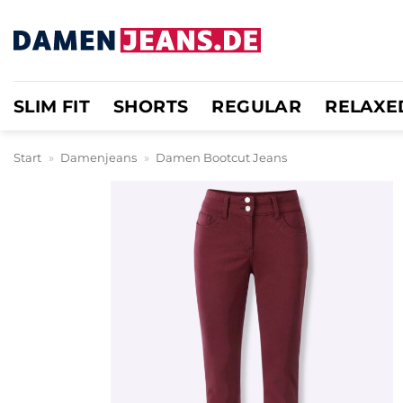
Zum
Inhalt
springen
SLIM FIT
SHORTS
REGULAR
RELAXE
Start
»
Damenjeans
»
Damen Bootcut Jeans