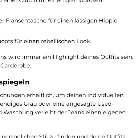
d einer Clutch für einen glamourösen
r Fransentasche für einen lässigen Hippie-
oots für einen rebellischen Look.
ans wird immer ein Highlight deines Outfits sein.
r Garderobe.
spiegeln
schungen erhältlich, um deinen individuellen
 trendiges Grau oder eine angesagte Used-
und Waschung verleiht der Jeans einen eigenen
rsönlichen Stil zu finden und deine Outfits