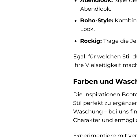
Abendlook:
Style di
Abendlook.
Boho-Style:
Kombinie
Look.
Rockig:
Trage die Je
Egal, für welchen Stil 
Ihre Vielseitigkeit ma
Farben und Wasch
Die Inspirationen Boot
Stil perfekt zu ergänz
Waschung – bei uns fin
Charakter und ermöglic
Experimentiere mit ve