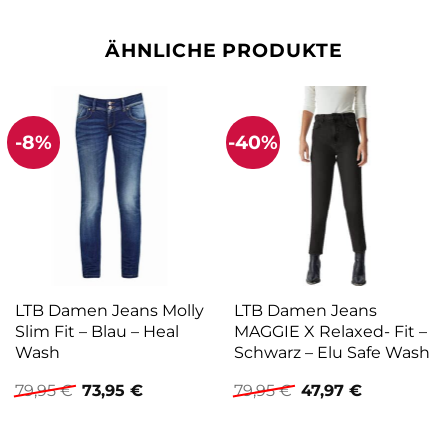
ÄHNLICHE PRODUKTE
-8%
-40%
LTB Damen Jeans Molly
LTB Damen Jeans
Slim Fit – Blau – Heal
MAGGIE X Relaxed- Fit –
Wash
Schwarz – Elu Safe Wash
Ursprünglicher
Aktueller
Ursprünglicher
Aktueller
79,95
€
73,95
€
79,95
€
47,97
€
Preis
Preis
Preis
Preis
war:
ist:
war:
ist:
79,95 €
73,95 €.
79,95 €
47,97 €.