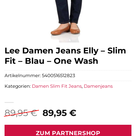
Lee Damen Jeans Elly – Slim
Fit – Blau – One Wash
Artikelnummer:
5400516512823
Kategorien:
Damen Slim Fit Jeans
,
Damenjeans
Ursprünglicher
Aktueller
89,95
€
89,95
€
Preis
Preis
war:
ist:
ZUM PARTNERSHOP