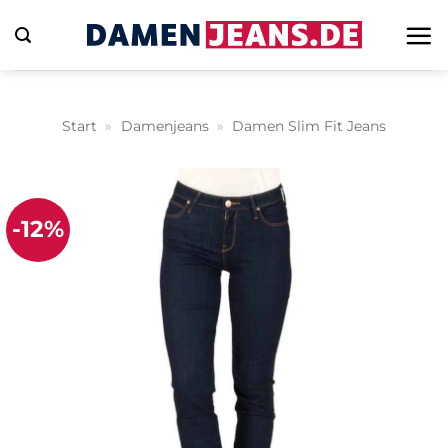
Zum
Inhalt
springen
Start
»
Damenjeans
»
Damen Slim Fit Jeans
-12%