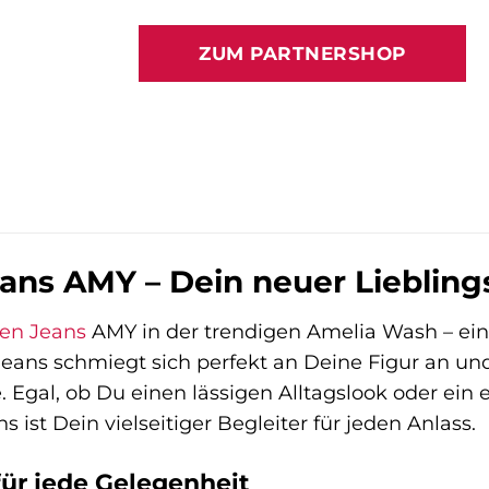
Preis
Preis
war:
ist:
ZUM PARTNERSHOP
49,95 €
39,95 €.
ns AMY – Dein neuer Lieblings
n Jeans
AMY in der trendigen Amelia Wash – ei
 Jeans schmiegt sich perfekt an Deine Figur an un
 Egal, ob Du einen lässigen Alltagslook oder ein 
 ist Dein vielseitiger Begleiter für jeden Anlass.
für jede Gelegenheit