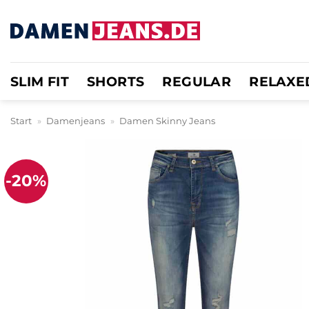
Zum
Inhalt
springen
SLIM FIT
SHORTS
REGULAR
RELAXE
Start
»
Damenjeans
»
Damen Skinny Jeans
-20%