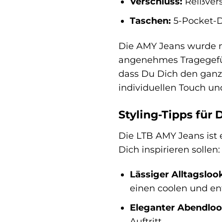
Verschluss:
Reißvers
Taschen:
5-Pocket-De
Die AMY Jeans wurde mi
angenehmes Tragegefüh
dass Du Dich den ganze
individuellen Touch u
Styling-Tipps für 
Die LTB AMY Jeans ist e
Dich inspirieren sollen:
Lässiger Alltagsloo
einen coolen und en
Eleganter Abendloo
Auftritt.