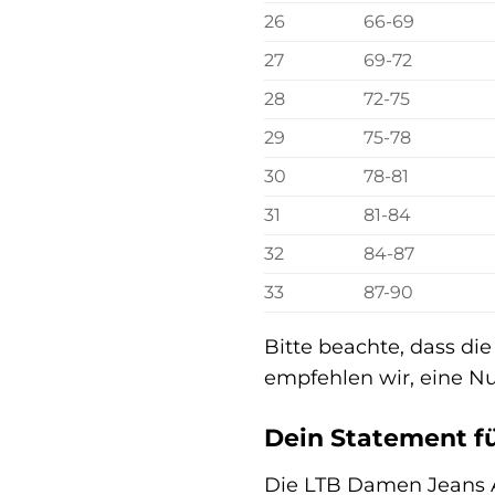
26
66-69
27
69-72
28
72-75
29
75-78
30
78-81
31
81-84
32
84-87
33
87-90
Bitte beachte, dass die
empfehlen wir, eine N
Dein Statement fü
Die LTB Damen Jeans AM