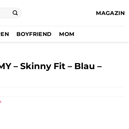
MAGAZIN
REN
BOYFRIEND
MOM
 – Skinny Fit – Blau –
s
er