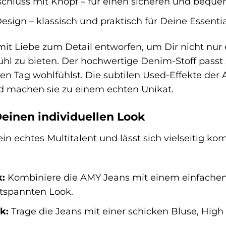
chluss mit Knopf – für einen sicheren und beque
sign – klassisch und praktisch für Deine Essentia
t Liebe zum Detail entworfen, um Dir nicht nur e
l zu bieten. Der hochwertige Denim-Stoff passt
n Tag wohlfühlst. Die subtilen Used-Effekte der
nd machen sie zu einem echten Unikat.
Deinen individuellen Look
in echtes Multitalent und lässt sich vielseitig kom
k:
Kombiniere die AMY Jeans mit einem einfachen T
tspannten Look.
k:
Trage die Jeans mit einer schicken Bluse, High