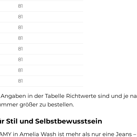
81
81
81
81
81
81
81
81
 Angaben in der Tabelle Richtwerte sind und je na
ummer größer zu bestellen.
r Stil und Selbstbewusstsein
Y in Amelia Wash ist mehr als nur eine Jeans – s