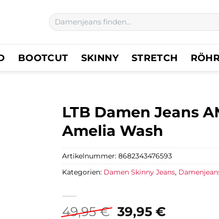
Suchen
nach:
D
BOOTCUT
SKINNY
STRETCH
RÖH
LTB Damen Jeans AMY
Amelia Wash
Artikelnummer:
8682343476593
Kategorien:
Damen Skinny Jeans
,
Damenjean
Ursprünglicher
Aktuell
49,95
€
39,95
€