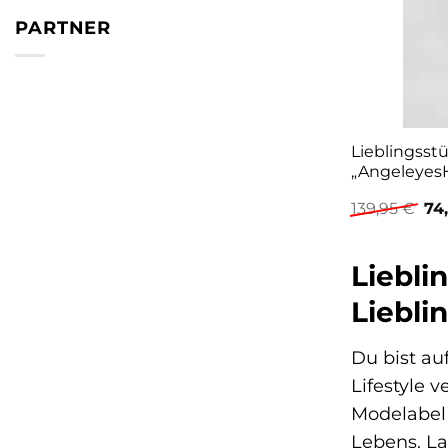
PARTNER
Lieblingsst
„Angeleyes
Ur
139,95
€
74
Pre
war
139
Liebli
Liebli
Du bist au
Lifestyle 
Modelabel 
Lebens. La