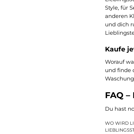
Style, für
anderen K
und dich r
Lieblingste
Kaufe je
Worauf wa
und finde 
Waschungen
FAQ – 
Du hast no
WO WIRD L
LIEBLINGSS