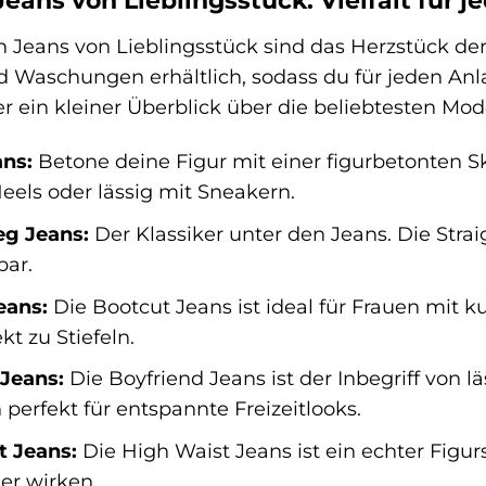
ans von Lieblingsstück: Vielfalt für je
Jeans von Lieblingsstück sind das Herzstück der 
 Waschungen erhältlich, sodass du für jeden Anl
er ein kleiner Überblick über die beliebtesten Mode
ans:
Betone deine Figur mit einer figurbetonten Sk
eels oder lässig mit Sneakern.
eg Jeans:
Der Klassiker unter den Jeans. Die Straig
bar.
eans:
Die Bootcut Jeans ist ideal für Frauen mit ku
kt zu Stiefeln.
 Jeans:
Die Boyfriend Jeans ist der Inbegriff von l
 perfekt für entspannte Freizeitlooks.
t Jeans:
Die High Waist Jeans ist ein echter Figurs
er wirken.