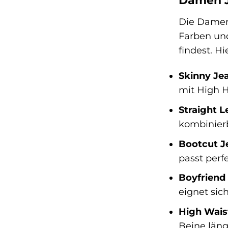
Damen Je
Die Damen 
Farben und
findest. Hi
Skinny Je
mit High H
Straight L
kombinier
Bootcut J
passt perfe
Boyfriend
eignet sich
High Wais
Beine läng