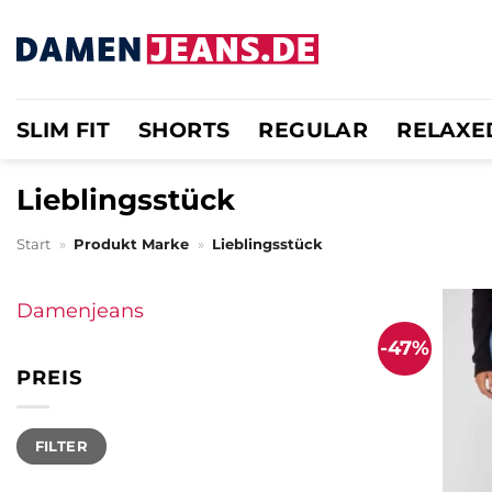
Zum
Inhalt
springen
SLIM FIT
SHORTS
REGULAR
RELAXE
Lieblingsstück
Start
»
Produkt Marke
»
Lieblingsstück
Damenjeans
-47%
PREIS
Min.
Max.
FILTER
Preis
Preis