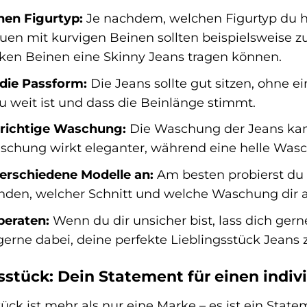
nen Figurtyp:
Je nachdem, welchen Figurtyp du ha
auen mit kurvigen Beinen sollten beispielsweise 
ken Beinen eine Skinny Jeans tragen können.
 die Passform:
Die Jeans sollte gut sitzen, ohne e
u weit ist und dass die Beinlänge stimmt.
 richtige Waschung:
Die Waschung der Jeans kan
chung wirkt eleganter, während eine helle Wasch
verschiedene Modelle an:
Am besten probierst du
nden, welcher Schnitt und welche Waschung dir 
beraten:
Wenn du dir unsicher bist, lass dich ge
 gerne dabei, deine perfekte Lieblingsstück Jeans 
sstück: Dein Statement für einen indivi
tück ist mehr als nur eine Marke – es ist ein State