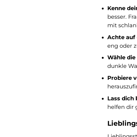
Kenne dei
besser. Fr
mit schlan
Achte auf
eng oder z
Wähle die
dunkle Was
Probiere 
herauszufi
Lass dich 
helfen dir
Liebling
Lieblingss