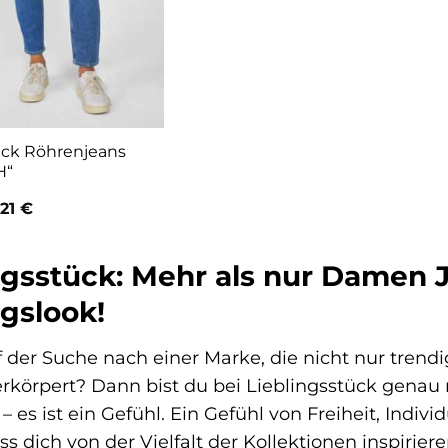
ück Röhrenjeans
H“
sprünglicher
Aktueller
,21
€
is
Preis
:
ist:
,95 €
74,21 €.
ngsstück: Mehr als nur Damen 
ngslook!
f der Suche nach einer Marke, die nicht nur trend
verkörpert? Dann bist du bei Lieblingsstück genau r
– es ist ein Gefühl. Ein Gefühl von Freiheit, Ind
ss dich von der Vielfalt der Kollektionen inspirie