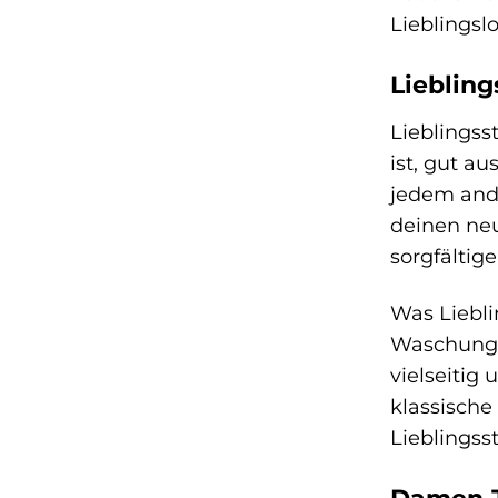
Lieblingsl
Lieblin
Lieblingss
ist, gut a
jedem ande
deinen neu
sorgfältig
Was Liebli
Waschung w
vielseitig
klassische
Lieblingss