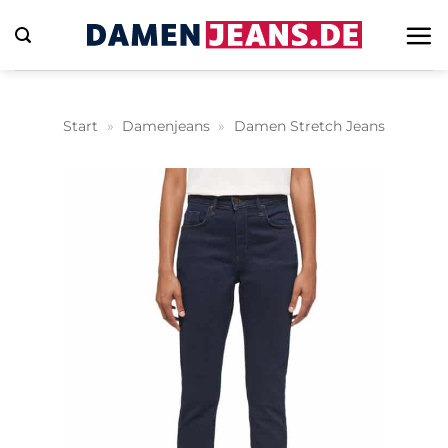
Zum
Inhalt
springen
Start
»
Damenjeans
»
Damen Stretch Jeans