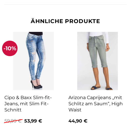
ÄHNLICHE PRODUKTE
-10%
Cipo & Baxx Slim-fit-
Arizona Caprijeans „mit
Jeans, mit Slim Fit-
Schlitz am Saum“, High
Schnitt
Waist
Ursprünglicher
Aktueller
59,99
€
53,99
€
44,90
€
Preis
Preis
war:
ist: