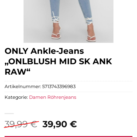
ONLY Ankle-Jeans
„ONLBLUSH MID SK ANK
RAW“
Artikelnummer:
5713743396983
Kategorie:
Damen Röhrenjeans
Ursprünglicher
Aktueller
39,99
€
39,90
€
Preis
Preis