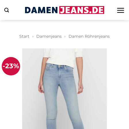
Zum
Inhalt
springen
Start
»
Damenjeans
»
Damen Röhrenjeans
-23%