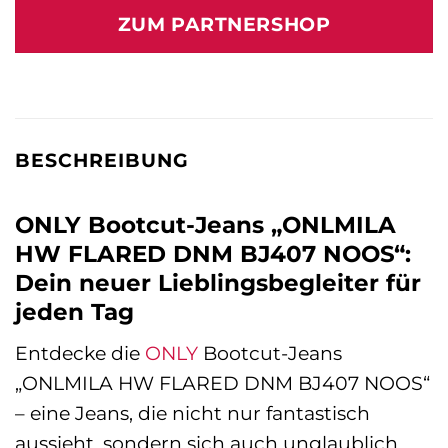
war:
ist:
ZUM PARTNERSHOP
49,99 €
69,90 €.
BESCHREIBUNG
ONLY Bootcut-Jeans „ONLMILA
HW FLARED DNM BJ407 NOOS“:
Dein neuer Lieblingsbegleiter für
jeden Tag
Entdecke die
ONLY
Bootcut-Jeans
„ONLMILA HW FLARED DNM BJ407 NOOS“
– eine Jeans, die nicht nur fantastisch
aussieht, sondern sich auch unglaublich