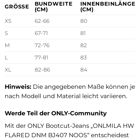
BUNDWEITE
INNENBEINLÄNGE
GRÖSSE
(CM)
(CM)
XS
62-66
80
S
67-71
81
M
72-76
82
L
77-81
83
XL
82-86
84
Hinweis:
Die angegebenen Maße können je
nach Modell und Material leicht variieren.
Werde Teil der ONLY-Community
Mit der ONLY Bootcut-Jeans „ONLMILA HW
FLARED DNM BJ407 NOOS“ entscheidest