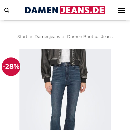
Zum
Inhalt
springen
Start
»
Damenjeans
»
Damen Bootcut Jeans
-28%