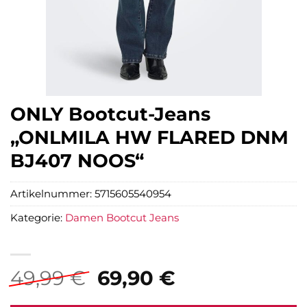
ONLY Bootcut-Jeans
„ONLMILA HW FLARED DNM
BJ407 NOOS“
Artikelnummer:
5715605540954
Kategorie:
Damen Bootcut Jeans
Ursprünglicher
Aktueller
49,99
€
69,90
€
Preis
Preis