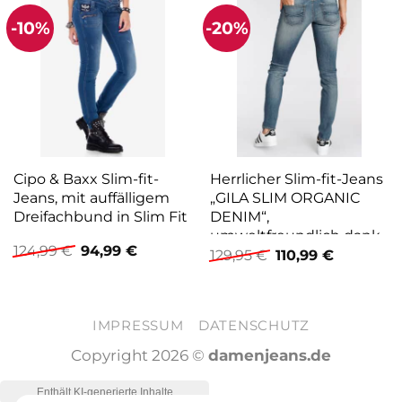
-10%
-20%
Cipo & Baxx Slim-fit-
Herrlicher Slim-fit-Jeans
Jeans, mit auffälligem
„GILA SLIM ORGANIC
Dreifachbund in Slim Fit
DENIM“,
umweltfreundlich dank
Ursprünglicher
Aktueller
124,99
€
94,99
€
Ursprünglicher
Aktueller
Kitotex Technology
129,95
€
110,99
€
Preis
Preis
Preis
Preis
war:
ist:
war:
ist:
124,99 €
94,99 €.
129,95 €
110,99 €.
IMPRESSUM
DATENSCHUTZ
Copyright 2026 ©
damenjeans.de