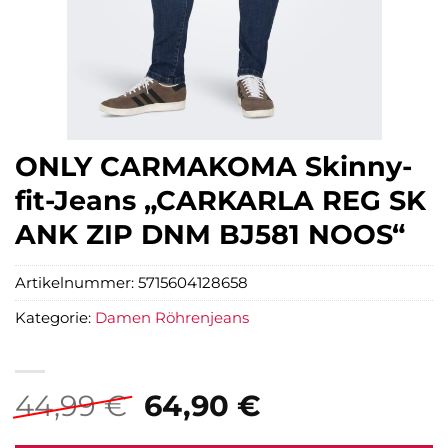
ONLY CARMAKOMA Skinny-
fit-Jeans „CARKARLA REG SK
ANK ZIP DNM BJ581 NOOS“
Artikelnummer:
5715604128658
Kategorie:
Damen Röhrenjeans
Ursprünglicher
Aktueller
44,99
€
64,90
€
Preis
Preis