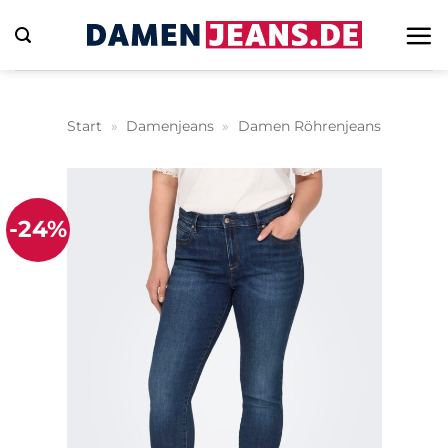
Zum
Inhalt
springen
Start
»
Damenjeans
»
Damen Röhrenjeans
-24%