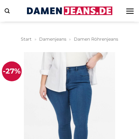
Zum
Inhalt
springen
Start
»
Damenjeans
»
Damen Röhrenjeans
-27%