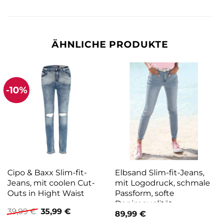
ÄHNLICHE PRODUKTE
-10%
Cipo & Baxx Slim-fit-
Elbsand Slim-fit-Jeans,
Jeans, mit coolen Cut-
mit Logodruck, schmale
Outs in Hight Waist
Passform, softe
Denimqualität
Ursprünglicher
Aktueller
39,99
€
35,99
€
89,99
€
Preis
Preis