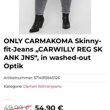
ONLY CARMAKOMA Skinny-
fit-Jeans „CARWILLY REG SK
ANK JNS“, in washed-out
Optik
Artikelnummer:
5714915940126
Kategorie:
Damen Röhrenjeans
Ursprünglicher
Aktueller
49,99
€
54,90
€