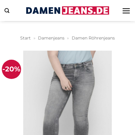
Zum
Inhalt
springen
Start
»
Damenjeans
»
Damen Röhrenjeans
-20%