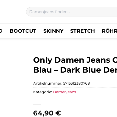
Suchen
nach:
D
BOOTCUT
SKINNY
STRETCH
RÖH
Only Damen Jeans
Blau – Dark Blue D
Artikelnummer:
5715312380768
Kategorie:
Damenjeans
64,90
€