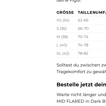
deine Figur.
GRÖSSE
TAILLENUMF
XS (34)
62-66
S (36)
66-70
M (38)
70-74
L (40)
74-78
XL (42)
78-82
Solltest du zwischen z
Tragekomfort zu gewäh
Bestelle jetzt d
Warte nicht länger und
MID FLARED in Dark Blu