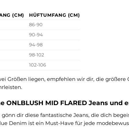
ANG (CM)
HÜFTUMFANG (CM)
86-90
90-94
94-98
98-102
102-106
wei Größen liegen, empfehlen wir dir, die größer
rleisten.
eine ONLBLUSH MID FLARED Jeans und er
 gönn dir diese fantastische Jeans, die dich be
e Denim ist ein Must-Have für jede modebewusste 