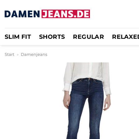
Zum
Inhalt
springen
SLIM FIT
SHORTS
REGULAR
RELAXE
Start
»
Damenjeans