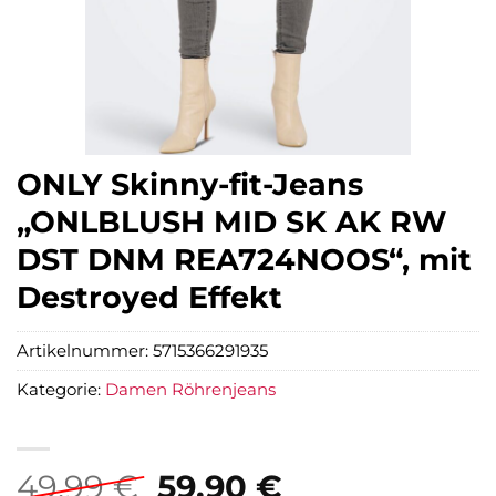
ONLY Skinny-fit-Jeans
„ONLBLUSH MID SK AK RW
DST DNM REA724NOOS“, mit
Destroyed Effekt
Artikelnummer:
5715366291935
Kategorie:
Damen Röhrenjeans
Ursprünglicher
Aktueller
49,99
€
59,90
€