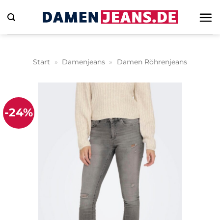
Zum
Inhalt
springen
Start
»
Damenjeans
»
Damen Röhrenjeans
-24%