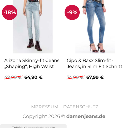
-18%
-9%
Arizona Skinny-fit-Jeans
Cipo & Baxx Slim-fit-
„Shaping“, High Waist
Jeans, in Slim Fit Schnitt
Ursprünglicher
Aktueller
Ursprünglicher
Aktueller
49,99
€
64,90
€
74,99
€
67,99
€
Preis
Preis
Preis
Preis
war:
ist:
war:
ist:
49,99 €
64,90 €.
74,99 €
67,99 €.
IMPRESSUM
DATENSCHUTZ
Copyright 2026 ©
damenjeans.de