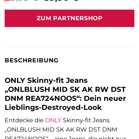
Preis
Preis
war:
ist:
ZUM PARTNERSHOP
49,99 €
59,90 €.
BESCHREIBUNG
ONLY Skinny-fit Jeans
„ONLBLUSH MID SK AK RW DST
DNM REA724NOOS“: Dein neuer
Lieblings-Destroyed-Look
Entdecke die
ONLY
Skinny-fit Jeans
„ONLBLUSH MID SK AK RW DST DNM
REA724NOOS“ – eine Jeans, die nicht nur