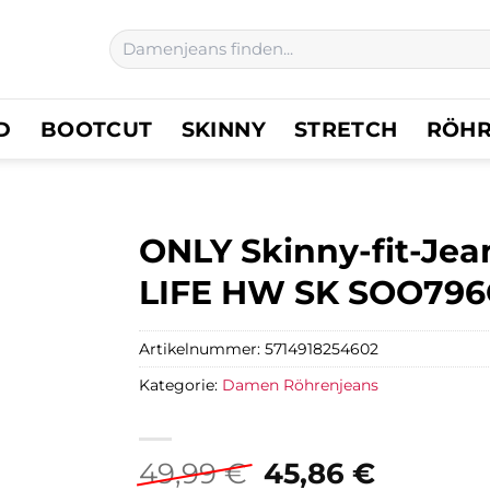
Suchen
nach:
D
BOOTCUT
SKINNY
STRETCH
RÖH
ONLY Skinny-fit-J
LIFE HW SK SOO79
Artikelnummer:
5714918254602
Kategorie:
Damen Röhrenjeans
Ursprünglicher
Aktuell
49,99
€
45,86
€