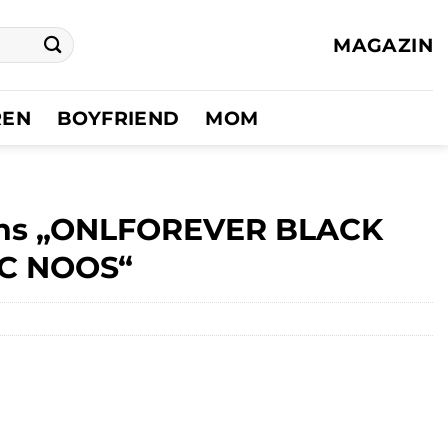
MAGAZIN
REN
BOYFRIEND
MOM
eans „ONLFOREVER BLACK
6C NOOS“
er