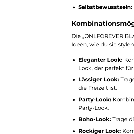
Selbstbewusstsein:
Kombinationsmögli
Die „ONLFOREVER BLACK 
Ideen, wie du sie style
Eleganter Look:
Komb
Look, der perfekt fü
Lässiger Look:
Trage
die Freizeit ist.
Party-Look:
Kombinie
Party-Look.
Boho-Look:
Trage di
Rockiger Look:
Komb