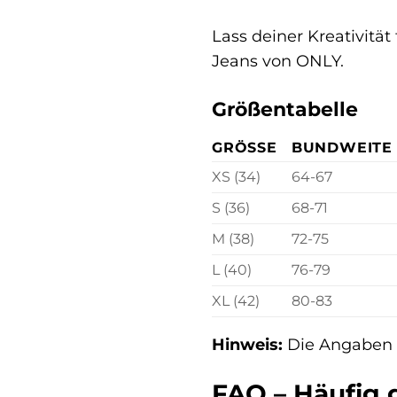
Lass deiner Kreativitä
Jeans von ONLY.
Größentabelle
GRÖSSE
BUNDWEITE 
XS (34)
64-67
S (36)
68-71
M (38)
72-75
L (40)
76-79
XL (42)
80-83
Hinweis:
Die Angaben k
FAQ – Häufig 