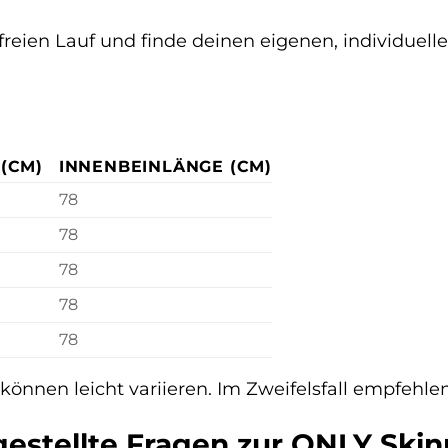
t freien Lauf und finde deinen eigenen, individu
(CM)
INNENBEINLÄNGE (CM)
78
78
78
78
78
önnen leicht variieren. Im Zweifelsfall empfehle
gestellte Fragen zur ONLY Sk