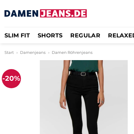
Zum
Inhalt
springen
SLIM FIT
SHORTS
REGULAR
RELAXE
Start
»
Damenjeans
»
Damen Röhrenjeans
-20%