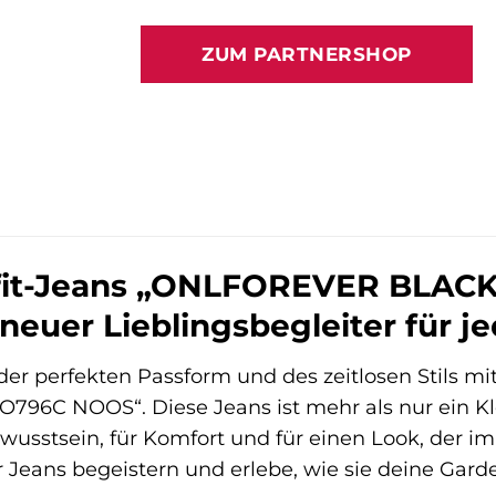
Preis
Preis
war:
ist:
ZUM PARTNERSHOP
49,99 €
45,86 €
fit-Jeans „ONLFOREVER BLAC
neuer Lieblingsbegleiter für j
der perfekten Passform und des zeitlosen Stils mi
6C NOOS“. Diese Jeans ist mehr als nur ein Klei
wusstsein, für Komfort und für einen Look, der im
Jeans begeistern und erlebe, wie sie deine Garde