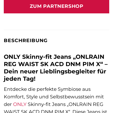
war:
ist:
ZUM PARTNERSHOP
36,99 €
35,99 €.
BESCHREIBUNG
ONLY Skinny-fit Jeans „ONLRAIN
REG WAIST SK ACD DNM PIM X“ –
Dein neuer Lieblingsbegleiter für
jeden Tag!
Entdecke die perfekte Symbiose aus
Komfort, Style und Selbstbewusstsein mit
der
ONLY
Skinny-fit Jeans „ONLRAIN REG
WAIST SK ACD DNM PIM X“. Diese Jeans ist