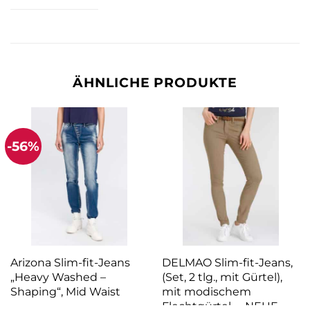
ÄHNLICHE PRODUKTE
-56%
Arizona Slim-fit-Jeans
DELMAO Slim-fit-Jeans,
„Heavy Washed –
(Set, 2 tlg., mit Gürtel),
Shaping“, Mid Waist
mit modischem
Flechtgürtel —NEUE