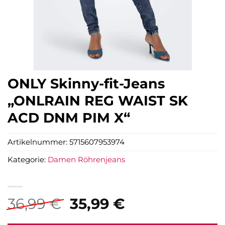
ONLY Skinny-fit-Jeans
„ONLRAIN REG WAIST SK
ACD DNM PIM X“
Artikelnummer:
5715607953974
Kategorie:
Damen Röhrenjeans
Ursprünglicher
Aktueller
36,99
€
35,99
€
Preis
Preis