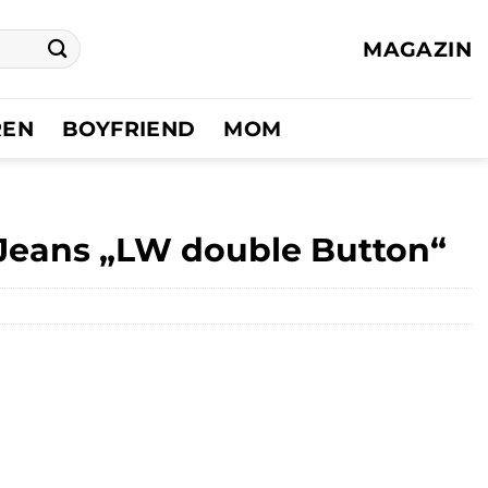
MAGAZIN
REN
BOYFRIEND
MOM
-Jeans „LW double Button“
er