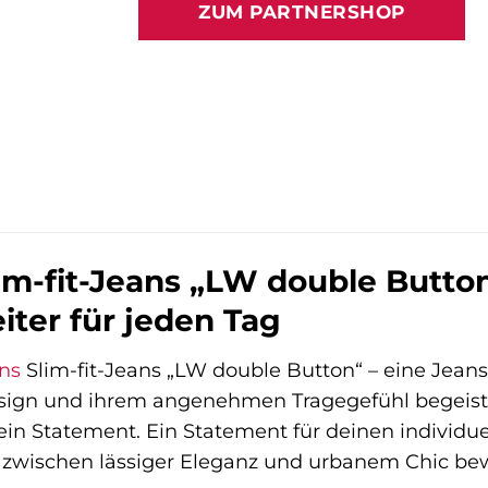
ZUM PARTNERSHOP
99,00 €
60,99 €
im-fit-Jeans „LW double Button
iter für jeden Tag
ns
Slim-fit-Jeans „LW double Button“ – eine Jeans,
esign und ihrem angenehmen Tragegefühl begeister
 ein Statement. Ein Statement für deinen individuel
h zwischen lässiger Eleganz und urbanem Chic be