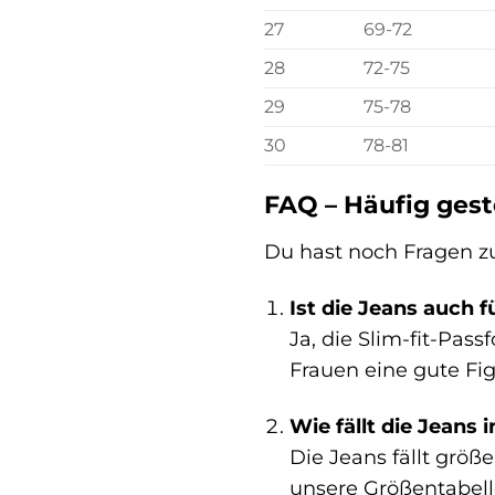
27
69-72
28
72-75
29
75-78
30
78-81
FAQ – Häufig gest
Du hast noch Fragen zu
Ist die Jeans auch 
Ja, die Slim-fit-Pass
Frauen eine gute Fi
Wie fällt die Jeans 
Die Jeans fällt größ
unsere Größentabell