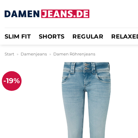
Zum
Inhalt
springen
SLIM FIT
SHORTS
REGULAR
RELAXE
Start
»
Damenjeans
»
Damen Röhrenjeans
-19%