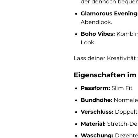
der dennoch bequem
Glamorous Evening
Abendlook.
Boho Vibes:
Kombini
Look.
Lass deiner Kreativitä
Eigenschaften im 
Passform:
Slim Fit
Bundhöhe:
Normale
Verschluss:
Doppelte
Material:
Stretch-D
Waschung:
Dezente