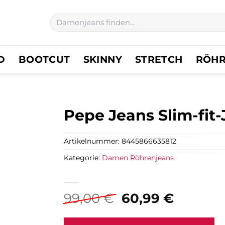
Suchen
nach:
D
BOOTCUT
SKINNY
STRETCH
RÖH
Pepe Jeans Slim-fit
Artikelnummer:
8445866635812
Kategorie:
Damen Röhrenjeans
Ursprünglicher
Aktuell
99,00
€
60,99
€
Preis
Preis
war:
ist: