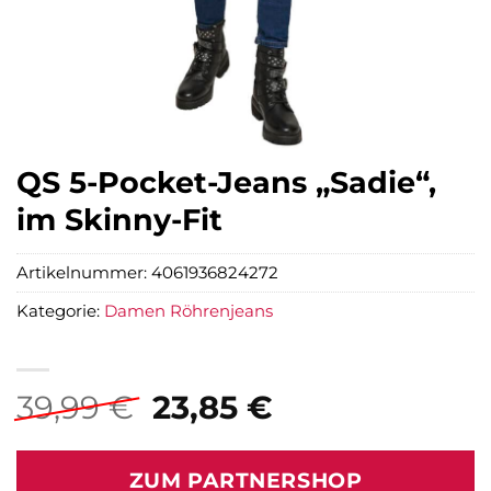
QS 5-Pocket-Jeans „Sadie“,
im Skinny-Fit
Artikelnummer:
4061936824272
Kategorie:
Damen Röhrenjeans
Ursprünglicher
Aktueller
39,99
€
23,85
€
Preis
Preis
war:
ist:
ZUM PARTNERSHOP