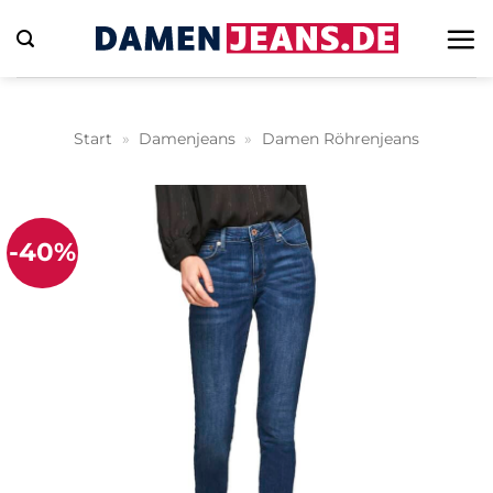
Zum
Inhalt
springen
Start
»
Damenjeans
»
Damen Röhrenjeans
-40%