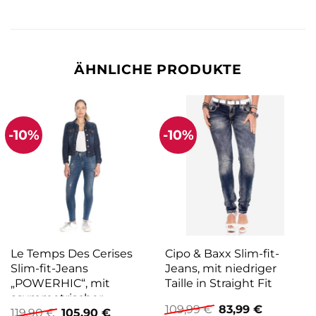
ÄHNLICHE PRODUKTE
-10%
-10%
Le Temps Des Cerises
Cipo & Baxx Slim-fit-
Slim-fit-Jeans
Jeans, mit niedriger
„POWERHIC“, mit
Taille in Straight Fit
asymmetrischer
Ursprünglicher
Aktueller
109,99
€
83,99
€
Ursprünglicher
Aktueller
Knopfpartie
119,90
€
105,90
€