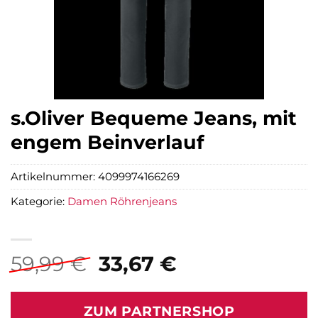
s.Oliver Bequeme Jeans, mit
engem Beinverlauf
Artikelnummer:
4099974166269
Kategorie:
Damen Röhrenjeans
Ursprünglicher
Aktueller
59,99
€
33,67
€
Preis
Preis
war:
ist:
ZUM PARTNERSHOP