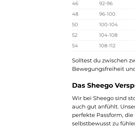
46
92-96
48
96-100
50
100-104
52
104-108
54
108-112
Solltest du zwischen z
Bewegungsfreiheit und
Das Sheego Versp
Wir bei Sheego sind sto
auch gut anfühlt. Unse
perfekte Passform, die 
selbstbewusst zu fühle