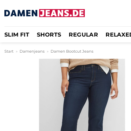
Zum
Inhalt
springen
SLIM FIT
SHORTS
REGULAR
RELAXE
Start
»
Damenjeans
»
Damen Bootcut Jeans