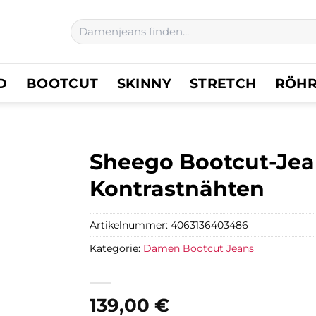
Suchen
nach:
D
BOOTCUT
SKINNY
STRETCH
RÖH
Sheego Bootcut-Jea
Kontrastnähten
Artikelnummer:
4063136403486
Kategorie:
Damen Bootcut Jeans
139,00
€