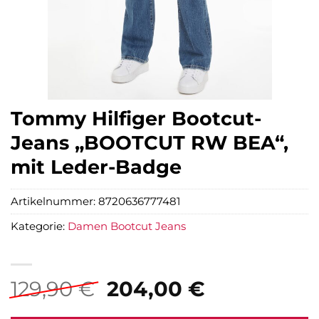
Tommy Hilfiger Bootcut-
Jeans „BOOTCUT RW BEA“,
mit Leder-Badge
Artikelnummer:
8720636777481
Kategorie:
Damen Bootcut Jeans
Ursprünglicher
Aktueller
129,90
€
204,00
€
Preis
Preis