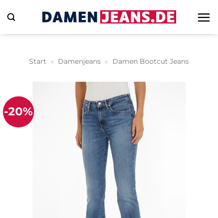
Zum
Inhalt
springen
Start
»
Damenjeans
»
Damen Bootcut Jeans
-20%