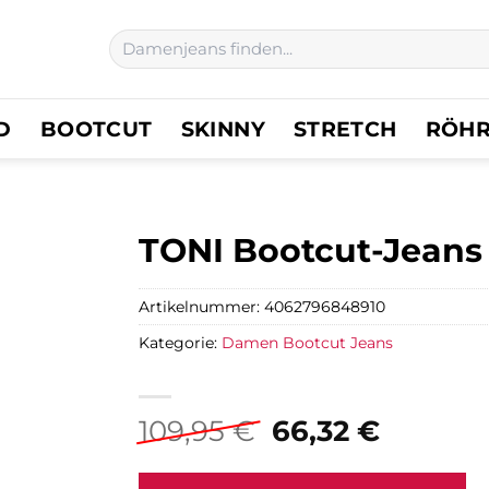
Suchen
nach:
D
BOOTCUT
SKINNY
STRETCH
RÖH
TONI Bootcut-Jeans
Artikelnummer:
4062796848910
Kategorie:
Damen Bootcut Jeans
Ursprüngliche
Aktuell
109,95
€
66,32
€
Preis
Preis
war:
ist: