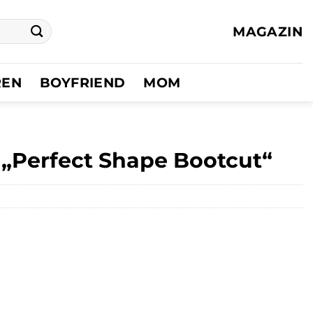
MAGAZIN
REN
BOYFRIEND
MOM
 „Perfect Shape Bootcut“
r
er