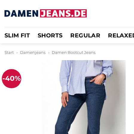
Zum
Inhalt
springen
SLIM FIT
SHORTS
REGULAR
RELAXE
Start
»
Damenjeans
»
Damen Bootcut Jeans
-40%