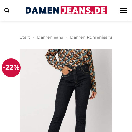
Zum
Inhalt
springen
Start
»
Damenjeans
»
Damen Röhrenjeans
-22%