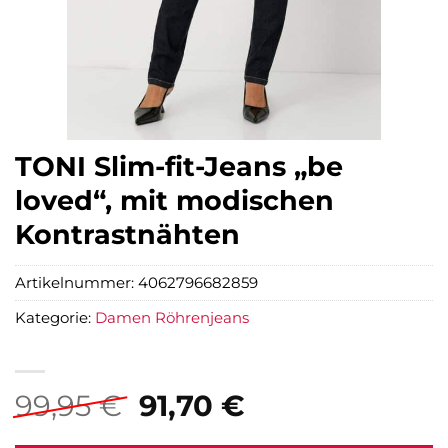
TONI Slim-fit-Jeans „be
loved“, mit modischen
Kontrastnähten
Artikelnummer:
4062796682859
Kategorie:
Damen Röhrenjeans
Ursprünglicher
Aktueller
99,95
€
91,70
€
Preis
Preis