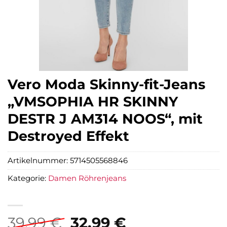
Vero Moda Skinny-fit-Jeans
„VMSOPHIA HR SKINNY
DESTR J AM314 NOOS“, mit
Destroyed Effekt
Artikelnummer:
5714505568846
Kategorie:
Damen Röhrenjeans
Ursprünglicher
Aktueller
39,99
€
32,99
€