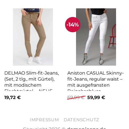
-14%
DELMAO Slim-fit-Jeans,
Aniston CASUAL Skinny-
(Set, 2 tlg., mit Gürtel),
fit-Jeans, regular waist –
mit modischem
mit ausgefransten
Flechtgürtel —NEUE
Beinabschluss
Ursprünglicher
Aktueller
MARKE
19,72
€
69,99
€
59,99
€
Preis
Preis
war:
ist:
69,99 €
59,99 €.
IMPRESSUM
DATENSCHUTZ