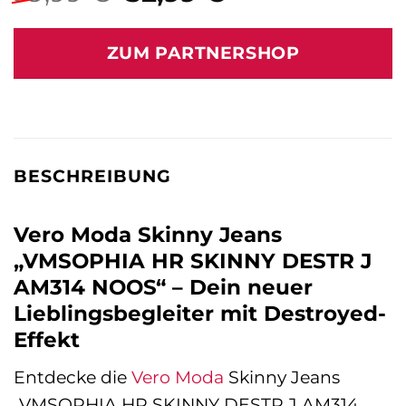
Preis
Preis
war:
ist:
ZUM PARTNERSHOP
39,99 €
32,99 €.
BESCHREIBUNG
Vero Moda Skinny Jeans
„VMSOPHIA HR SKINNY DESTR J
AM314 NOOS“ – Dein neuer
Lieblingsbegleiter mit Destroyed-
Effekt
Entdecke die
Vero Moda
Skinny Jeans
„VMSOPHIA HR SKINNY DESTR J AM314