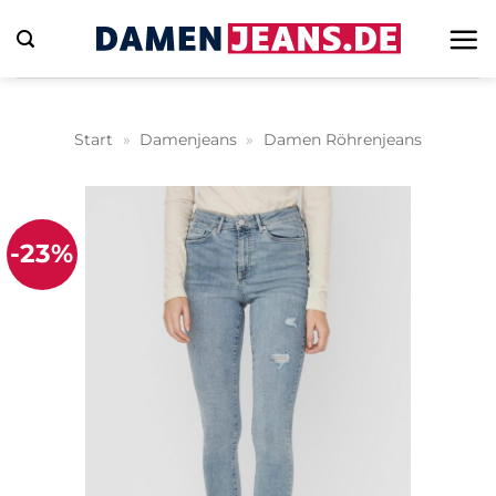
Zum
Inhalt
springen
Start
»
Damenjeans
»
Damen Röhrenjeans
-23%