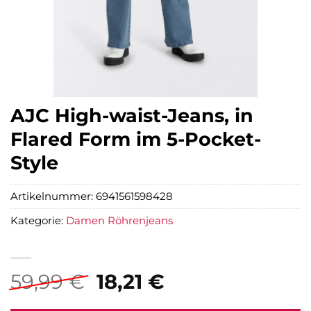
AJC High-waist-Jeans, in
Flared Form im 5-Pocket-
Style
Artikelnummer:
6941561598428
Kategorie:
Damen Röhrenjeans
Ursprünglicher
Aktueller
59,99
€
18,21
€
Preis
Preis