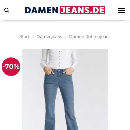
Zum
Inhalt
springen
Start
»
Damenjeans
»
Damen Röhrenjeans
-70%