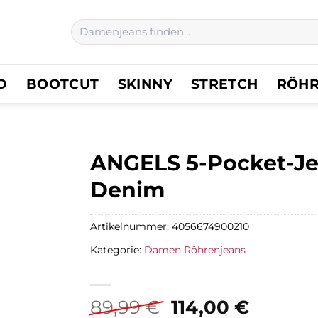
Suchen
nach:
D
BOOTCUT
SKINNY
STRETCH
RÖH
ANGELS 5-Pocket-Jea
Denim
Artikelnummer:
4056674900210
Kategorie:
Damen Röhrenjeans
Ursprünglicher
Aktuell
89,99
€
114,00
€