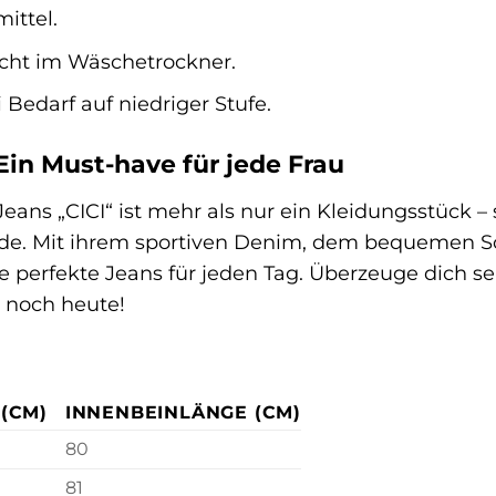
ittel.
icht im Wäschetrockner.
 Bedarf auf niedriger Stufe.
Ein Must-have für jede Frau
ns „CICI“ ist mehr als nur ein Kleidungsstück – s
e. Mit ihrem sportiven Denim, dem bequemen Schn
ie perfekte Jeans für jeden Tag. Überzeuge dich s
I noch heute!
(CM)
INNENBEINLÄNGE (CM)
80
81