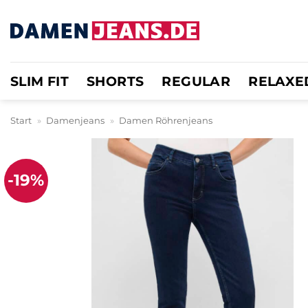
Zum
Inhalt
springen
SLIM FIT
SHORTS
REGULAR
RELAXE
Start
»
Damenjeans
»
Damen Röhrenjeans
-19%