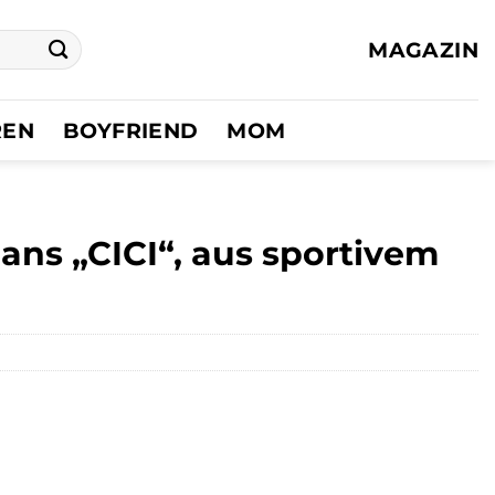
MAGAZIN
REN
BOYFRIEND
MOM
ns „CICI“, aus sportivem
er