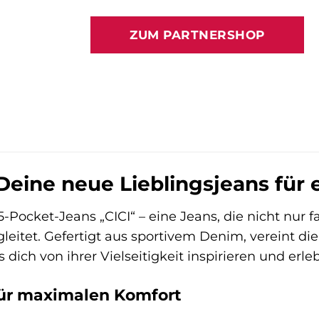
Preis
Preis
war:
ist:
ZUM PARTNERSHOP
89,99 €
114,00 
eine neue Lieblingsjeans für e
-Pocket-Jeans „CICI“ – eine Jeans, die nicht nur f
itet. Gefertigt aus sportivem Denim, vereint die 
s dich von ihrer Vielseitigkeit inspirieren und er
für maximalen Komfort