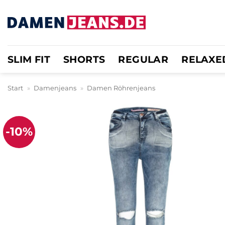
Zum
Inhalt
springen
SLIM FIT
SHORTS
REGULAR
RELAXE
Start
»
Damenjeans
»
Damen Röhrenjeans
-10%