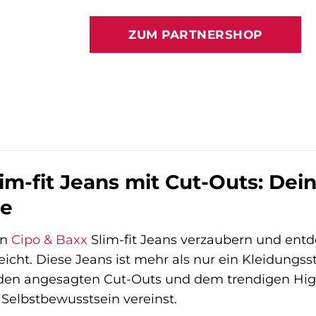
Preis
Preis
war:
ist:
ZUM PARTNERSHOP
39,99 €
35,99 €.
im-fit Jeans mit Cut-Outs: Dein
te
en
Cipo & Baxx
Slim-fit Jeans verzaubern und ent
eicht. Diese Jeans ist mehr als nur ein Kleidungsst
, den angesagten Cut-Outs und dem trendigen Hi
d Selbstbewusstsein vereinst.