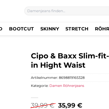
Suchen
nach:
D
BOOTCUT
SKINNY
STRETCH
RÖH
Cipo & Baxx Slim-fit
in Hight Waist
Artikelnummer:
8698819165328
Kategorie:
Damen Röhrenjeans
Ursprünglicher
Aktuell
39,99
€
35,99
€