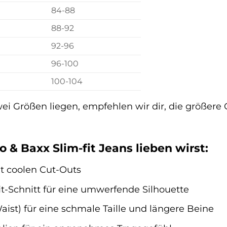
84-88
88-92
92-96
96-100
100-104
wei Größen liegen, empfehlen wir dir, die größere
 & Baxx Slim-fit Jeans lieben wirst:
t coolen Cut-Outs
it-Schnitt für eine umwerfende Silhouette
ist) für eine schmale Taille und längere Beine