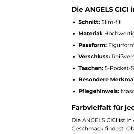
Die ANGELS CICI i
Schnitt:
Slim-fit
Material:
Hochwertig
Passform:
Figurfor
Verschluss:
Reißvers
Taschen:
5-Pocket-S
Besondere Merkmal
Pflegehinweis:
Masc
Farbvielfalt für 
Die ANGELS CICI ist in 
Geschmack findest. Ob 