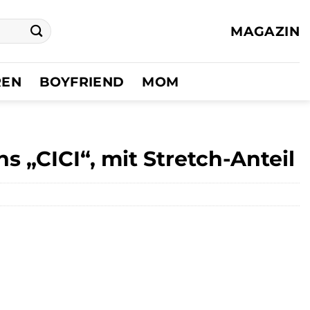
MAGAZIN
REN
BOYFRIEND
MOM
s „CICI“, mit Stretch-Anteil
er