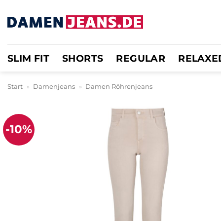
Zum
Inhalt
springen
SLIM FIT
SHORTS
REGULAR
RELAXE
Start
»
Damenjeans
»
Damen Röhrenjeans
-10%