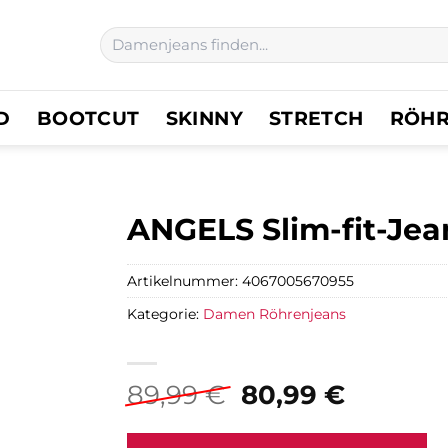
Suchen
nach:
D
BOOTCUT
SKINNY
STRETCH
RÖH
ANGELS Slim-fit-Jean
Artikelnummer:
4067005670955
Kategorie:
Damen Röhrenjeans
Ursprünglicher
Aktuell
89,99
€
80,99
€
Preis
Preis
war:
ist: