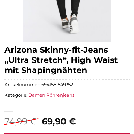
Arizona Skinny-fit-Jeans
„Ultra Stretch“, High Waist
mit Shapingnähten
Artikelnummer:
6941561549352
Kategorie:
Damen Röhrenjeans
Ursprünglicher
Aktueller
74,99
€
69,90
€
Preis
Preis