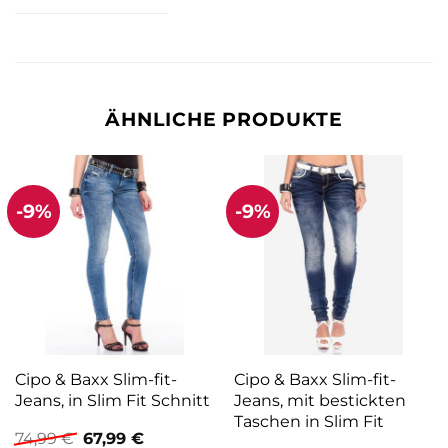
ÄHNLICHE PRODUKTE
-9%
-9%
Cipo & Baxx Slim-fit-
Cipo & Baxx Slim-fit-
Jeans, in Slim Fit Schnitt
Jeans, mit bestickten
Taschen in Slim Fit
Ursprünglicher
Aktueller
74,99
€
67,99
€