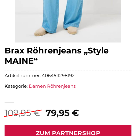
Brax Röhrenjeans „Style
MAINE“
Artikelnummer:
4064511298192
Kategorie:
Damen Röhrenjeans
Ursprünglicher
Aktueller
109,95
€
79,95
€
Preis
Preis
war:
ist:
ZUM PARTNERSHOP