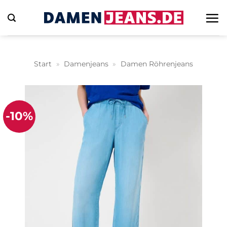
Zum
Inhalt
springen
Start
»
Damenjeans
»
Damen Röhrenjeans
-10%