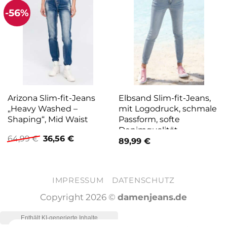
-56%
Arizona Slim-fit-Jeans
Elbsand Slim-fit-Jeans,
„Heavy Washed –
mit Logodruck, schmale
Shaping“, Mid Waist
Passform, softe
Denimqualität
Ursprünglicher
Aktueller
64,99
€
36,56
€
89,99
€
Preis
Preis
war:
ist:
64,99 €
36,56 €.
IMPRESSUM
DATENSCHUTZ
Copyright 2026 ©
damenjeans.de