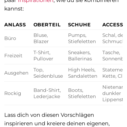
paar
Inspirationen
, wie du sie kombinieren
kannst:
ANLASS
OBERTEIL
SCHUHE
ACCESSO
Bluse,
Pumps,
Schal, dez
Büro
Blazer
Stiefeletten
Schmuck
T-Shirt,
Sneakers,
Tasche,
Freizeit
Pullover
Ballerinas
Sonnenbri
Top,
High Heels,
Statement
Ausgehen
Seidenbluse
Sandaletten
Kette, Clu
Nietenar
Band-Shirt,
Boots,
Rockig
dunkler
Lederjacke
Stiefeletten
Lippenstif
Lass dich von diesen Vorschlägen
inspirieren und kreiere deinen eigenen,