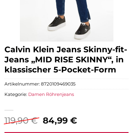
Calvin Klein Jeans Skinny-fit-
Jeans „MID RISE SKINNY“, in
klassischer 5-Pocket-Form
Artikelnummer:
8720109469035
Kategorie:
Damen Röhrenjeans
Ursprünglicher
Aktueller
119,90
€
84,99
€
Preis
Preis