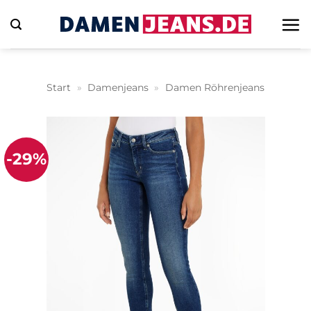
Zum
Inhalt
springen
Start
»
Damenjeans
»
Damen Röhrenjeans
-29%