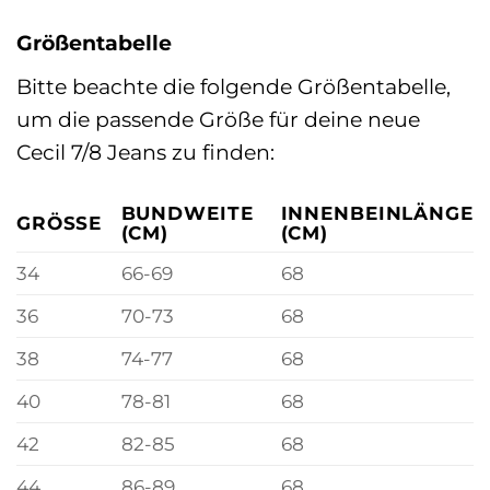
Größentabelle
Bitte beachte die folgende Größentabelle,
um die passende Größe für deine neue
Cecil 7/8 Jeans zu finden:
BUNDWEITE
INNENBEINLÄNGE
GRÖSSE
(CM)
(CM)
34
66-69
68
36
70-73
68
38
74-77
68
40
78-81
68
42
82-85
68
44
86-89
68