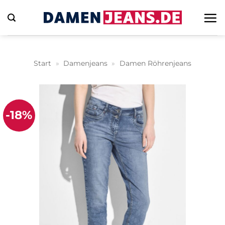
Zum
Inhalt
springen
Start
»
Damenjeans
»
Damen Röhrenjeans
-18%