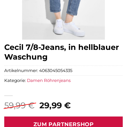
Cecil 7/8-Jeans, in hellblauer
Waschung
Artikelnummer:
4063045054335
Kategorie:
Damen Röhrenjeans
Ursprünglicher
Aktueller
59,99
€
29,99
€
Preis
Preis
war:
ist:
ZUM PARTNERSHOP