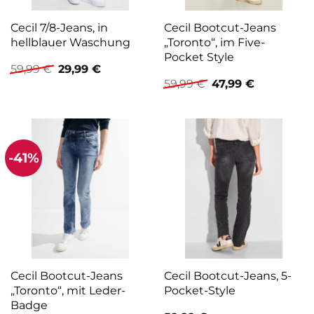
Cecil 7/8-Jeans, in
Cecil Bootcut-Jeans
hellblauer Waschung
„Toronto“, im Five-
Pocket Style
Ursprünglicher
Aktueller
59,99
€
29,99
€
Preis
Preis
Ursprünglicher
Aktueller
59,99
€
47,99
€
war:
ist:
Preis
Preis
59,99 €
29,99 €.
war:
ist:
59,99 €
47,99 €.
-41%
Cecil Bootcut-Jeans
Cecil Bootcut-Jeans, 5-
„Toronto“, mit Leder-
Pocket-Style
Badge