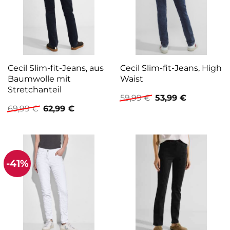
Cecil Slim-fit-Jeans, aus
Cecil Slim-fit-Jeans, High
Baumwolle mit
Waist
Stretchanteil
Ursprünglicher
Aktueller
59,99
€
53,99
€
Preis
Preis
Ursprünglicher
Aktueller
69,99
€
62,99
€
war:
ist:
Preis
Preis
59,99 €
53,99 €.
war:
ist:
69,99 €
62,99 €.
-41%