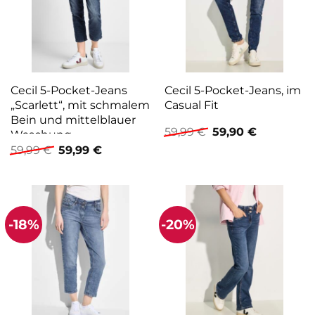
Cecil 5-Pocket-Jeans
Cecil 5-Pocket-Jeans, im
„Scarlett“, mit schmalem
Casual Fit
Bein und mittelblauer
Ursprünglicher
Aktueller
59,99
€
59,90
€
Waschung
Preis
Preis
Ursprünglicher
Aktueller
59,99
€
59,99
€
war:
ist:
Preis
Preis
59,99 €
59,90 €.
war:
ist:
59,99 €
59,99 €.
-18%
-20%