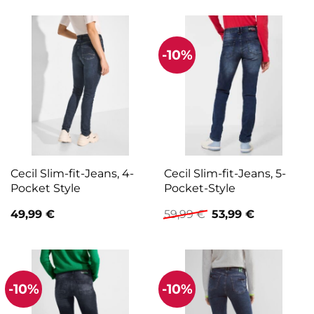
war:
ist:
69,99 €
35,00 €.
-10%
Cecil Slim-fit-Jeans, 4-
Cecil Slim-fit-Jeans, 5-
Pocket Style
Pocket-Style
Ursprünglicher
Aktueller
49,99
€
59,99
€
53,99
€
Preis
Preis
war:
ist:
59,99 €
53,99 €.
-10%
-10%