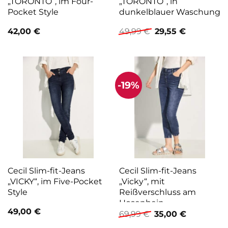
„TORONTO“, im Four-
„TORONTO“, in
Pocket Style
dunkelblauer Waschung
Ursprünglicher
Aktueller
42,00
€
49,99
€
29,55
€
Preis
Preis
war:
ist:
49,99 €
29,55 €.
-19%
Cecil Slim-fit-Jeans
Cecil Slim-fit-Jeans
„VICKY“, im Five-Pocket
„Vicky“, mit
Style
Reißverschluss am
Hosenbein
49,00
€
Ursprünglicher
Aktueller
69,99
€
35,00
€
Preis
Preis