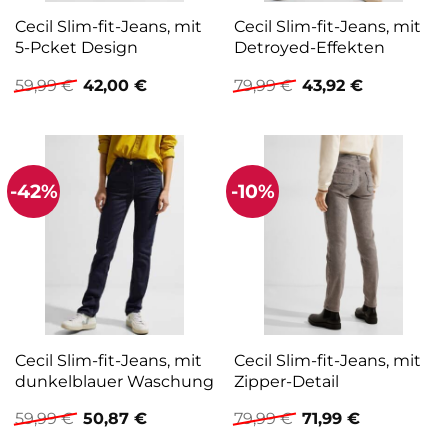
Cecil Slim-fit-Jeans, mit
Cecil Slim-fit-Jeans, mit
5-Pcket Design
Detroyed-Effekten
Ursprünglicher
Aktueller
Ursprünglicher
Aktueller
59,99
€
42,00
€
79,99
€
43,92
€
Preis
Preis
Preis
Preis
war:
ist:
war:
ist:
59,99 €
42,00 €.
79,99 €
43,92 €.
-42%
-10%
Cecil Slim-fit-Jeans, mit
Cecil Slim-fit-Jeans, mit
dunkelblauer Waschung
Zipper-Detail
Ursprünglicher
Aktueller
Ursprünglicher
Aktueller
59,99
€
50,87
€
79,99
€
71,99
€
Preis
Preis
Preis
Preis