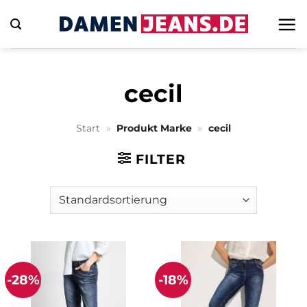
Zum
Inhalt
springen
cecil
Start
»
Produkt Marke
»
cecil
FILTER
-28%
-18%