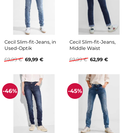
Cecil Slim-fit-Jeans, in
Cecil Slim-fit-Jeans,
Used-Optik
Middle Waist
Ursprünglicher
Aktueller
Ursprünglicher
Aktueller
69,99
€
69,99
€
69,99
€
62,99
€
Preis
Preis
Preis
Preis
war:
ist:
war:
ist:
69,99 €
69,99 €.
69,99 €
62,99 €.
-46%
-45%