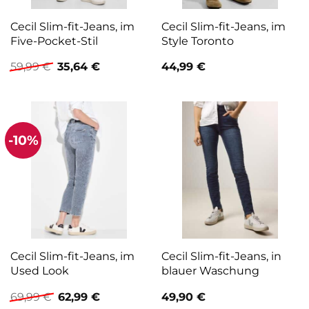
Cecil Slim-fit-Jeans, im
Cecil Slim-fit-Jeans, im
Five-Pocket-Stil
Style Toronto
Ursprünglicher
Aktueller
59,99
€
35,64
€
44,99
€
Preis
Preis
war:
ist:
59,99 €
35,64 €.
-10%
Cecil Slim-fit-Jeans, im
Cecil Slim-fit-Jeans, in
Used Look
blauer Waschung
Ursprünglicher
Aktueller
69,99
€
62,99
€
49,90
€
Preis
Preis