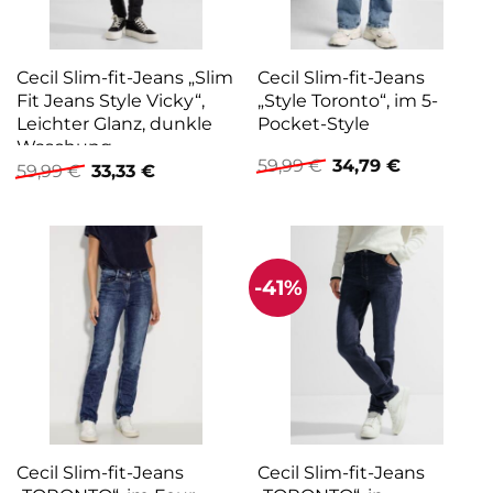
Cecil Slim-fit-Jeans „Slim
Cecil Slim-fit-Jeans
Fit Jeans Style Vicky“,
„Style Toronto“, im 5-
Leichter Glanz, dunkle
Pocket-Style
Waschung
Ursprünglicher
Aktueller
59,99
€
34,79
€
Ursprünglicher
Aktueller
59,99
€
33,33
€
Preis
Preis
Preis
Preis
war:
ist:
war:
ist:
59,99 €
34,79 €.
59,99 €
33,33 €.
-41%
Cecil Slim-fit-Jeans
Cecil Slim-fit-Jeans