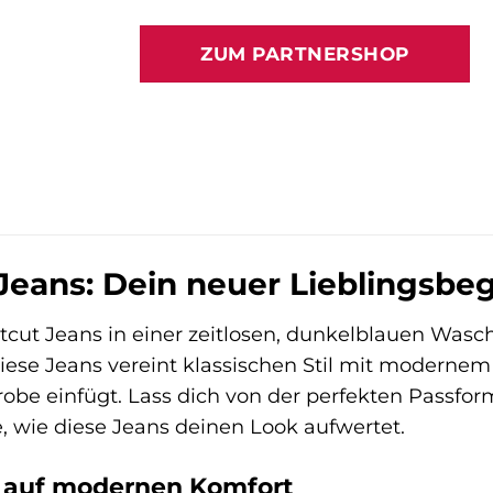
Preis
Preis
war:
ist:
ZUM PARTNERSHOP
59,99 €
48,99 €
Jeans: Dein neuer Lieblingsbeg
cut Jeans in einer zeitlosen, dunkelblauen Wasch
se Jeans vereint klassischen Stil mit modernem Ko
robe einfügt. Lass dich von der perfekten Pass
 wie diese Jeans deinen Look aufwertet.
fft auf modernen Komfort