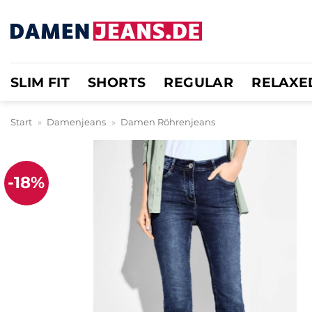
Zum
Inhalt
springen
SLIM FIT
SHORTS
REGULAR
RELAXE
Start
»
Damenjeans
»
Damen Röhrenjeans
-18%