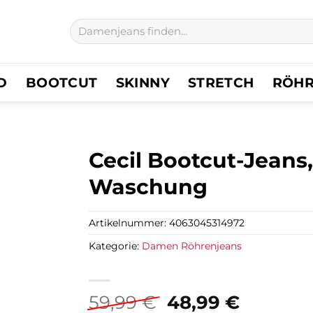
Suchen
nach:
D
BOOTCUT
SKINNY
STRETCH
RÖH
Cecil Bootcut-Jeans
Waschung
Artikelnummer:
4063045314972
Kategorie:
Damen Röhrenjeans
Ursprünglicher
Aktuell
59,99
€
48,99
€