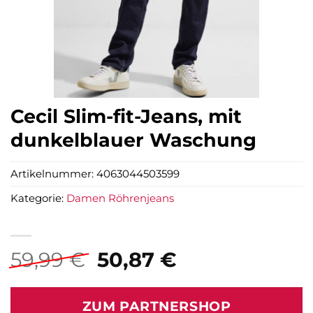
Cecil Slim-fit-Jeans, mit
dunkelblauer Waschung
Artikelnummer:
4063044503599
Kategorie:
Damen Röhrenjeans
Ursprünglicher
Aktueller
59,99
€
50,87
€
Preis
Preis
war:
ist:
ZUM PARTNERSHOP