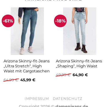
-61%
-18%
Arizona Skinny-fit-Jeans
Arizona Skinny-fit-Jeans
„Ultra Stretch“, High
„Shaping“, High Waist
Waist mit Cargotaschen
Ursprünglicher
Aktueller
49,99
€
64,90
€
Preis
Preis
Ursprünglicher
Aktueller
64,99
€
45,99
€
war:
ist:
Preis
Preis
49,99 €
64,90 €.
war:
ist:
64,99 €
45,99 €.
IMPRESSUM
DATENSCHUTZ
Copyright 2026 ©
damenjeans.de