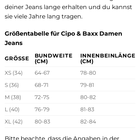
deiner Jeans lange erhalten und du kannst
sie viele Jahre lang tragen.
Größentabelle für Cipo & Baxx Damen
Jeans
BUNDWEITE
INNENBEINLÄNGE
GRÖSSE
(CM)
(CM)
XS (34)
64-67
78-80
S (36)
68-71
79-81
M (38)
72-75
80-82
L (40)
76-79
81-83
XL (42)
80-83
82-84
Bitte beachte, dass die Angaben in der