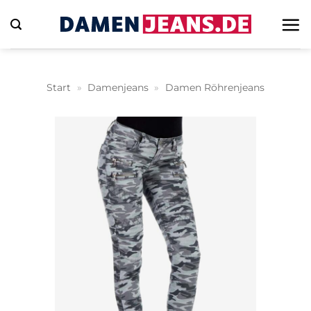
Zum
Inhalt
springen
Start
»
Damenjeans
»
Damen Röhrenjeans