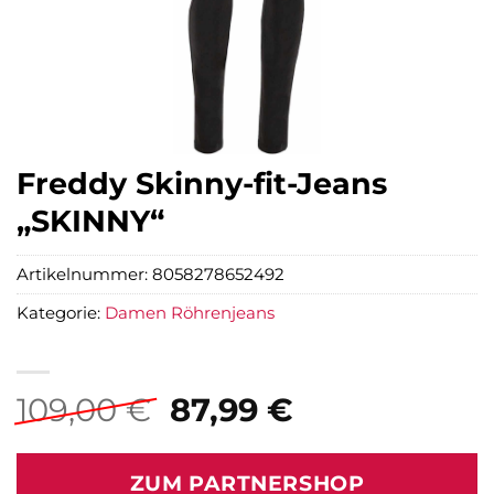
Freddy Skinny-fit-Jeans
„SKINNY“
Artikelnummer:
8058278652492
Kategorie:
Damen Röhrenjeans
Ursprünglicher
Aktueller
109,00
€
87,99
€
Preis
Preis
war:
ist:
ZUM PARTNERSHOP