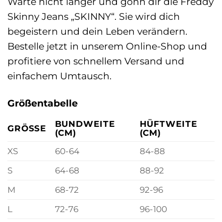
Warte nicht länger und gönn dir die Freddy
Skinny Jeans „SKINNY“. Sie wird dich
begeistern und dein Leben verändern.
Bestelle jetzt in unserem Online-Shop und
profitiere von schnellem Versand und
einfachem Umtausch.
Größentabelle
BUNDWEITE
HÜFTWEITE
GRÖSSE
(CM)
(CM)
XS
60-64
84-88
S
64-68
88-92
M
68-72
92-96
L
72-76
96-100