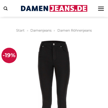
Zum
Inhalt
springen
Start
»
Damenjeans
»
Damen Röhrenjeans
-19%