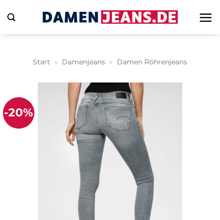
Zum
Inhalt
springen
Start
»
Damenjeans
»
Damen Röhrenjeans
-20%