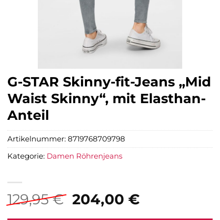
G-STAR Skinny-fit-Jeans „Mid
Waist Skinny“, mit Elasthan-
Anteil
Artikelnummer:
8719768709798
Kategorie:
Damen Röhrenjeans
Ursprünglicher
Aktueller
129,95
€
204,00
€
Preis
Preis